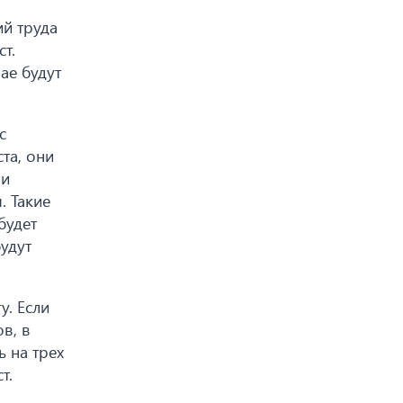
й труда
т.
ае будут
с
та, они
ни
. Такие
будет
удут
у. Если
в, в
ь на трех
т.