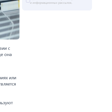
и информационных рассылок.
вии с
де она
ниях или
твляется
льзуют