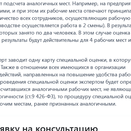
 подсчета аналогичных мест. Например, на предприя
чими, и при этом их рабочие места отвечают принцип
оличество всех сотрудников, осуществляющих рабочую
зводстве осуществляется работа в 2 смены). В результ
оторых занято по два человека. В этом случае оценка
е результаты будут действительны для 4 рабочих мест и
ерт заводит одну карту специальной оценки, в котор
 Также в отношении всех имеющихся в организации
 действий, направленных на повышение удобства раб
 проведения специальной оценки экспертом будет опр
е считавшихся аналогичными рабочих мест, не являю
ичности (ст.9 426-ФЗ), то процедуру специальной о
очим местам, ранее признанных аналогичными.
аявку на консультацию