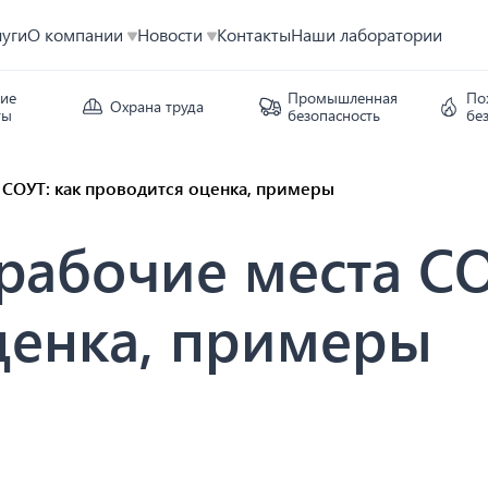
луги
О компании
Новости
Контакты
Наши лаборатории
кие
Промышленная
По
Охрана труда
ты
безопасность
бе
 СОУТ: как проводится оценка, примеры
рабочие места СО
ценка, примеры