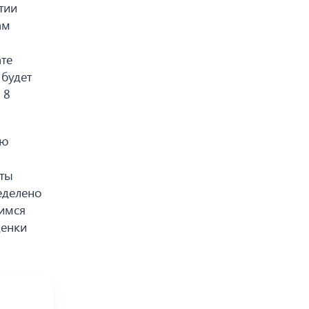
тии
ам
ате
 будет
 8
ую
оты
еделено
щимся
ценки