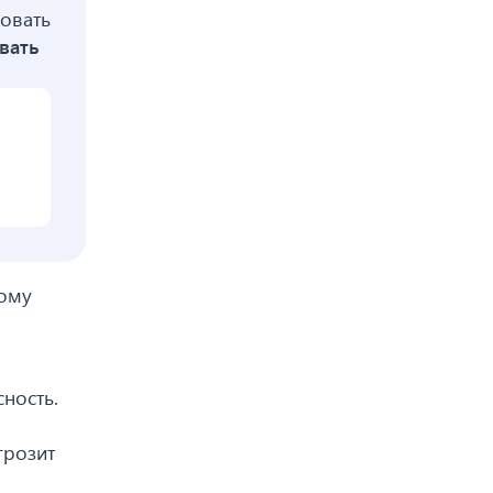
зовать
вать
вому
ность.
грозит