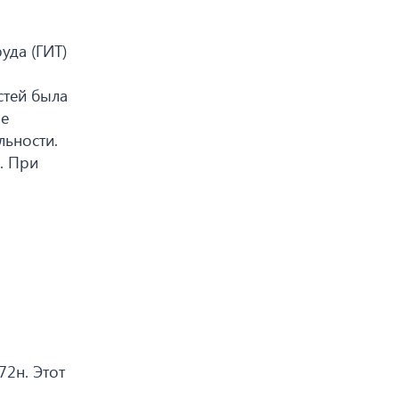
уда (ГИТ)
стей была
ое
льности.
. При
2н. Этот