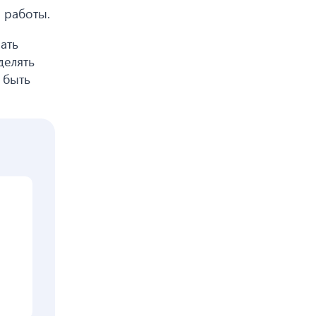
 работы.
ать
делять
 быть