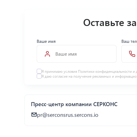
Оставьте з
Ваше имя
Ваш те
Я принимаю условия Политики конфиденциальности и 
Я даю
согласие
на получение рекламных и информацио
Пресс-центр компании СЕРКОНС
pr@serconsrus.sercons.io