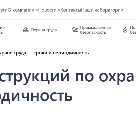
луги
О компании
Новости
Контакты
Наши лаборатории
кие
Промышленная
По
Охрана труда
ты
безопасность
бе
хране труда — сроки и периодичность
струкций по охра
одичность