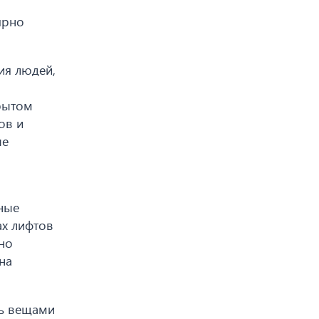
ярно
ия людей,
крытом
ов и
ые
ные
ах лифтов
но
на
ть вещами