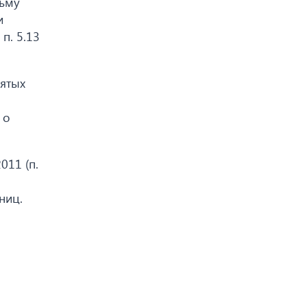
сьму
и
п. 5.13
нятых
 о
011 (п.
ниц.