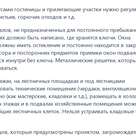
сами гостиницы и прилегающие участки нужно регул
стьев, горючих отходов и т.д.
валов, не предназначенных для постоянного пребыван
х должно быть написано, где хранятся ключи. Окна
должны иметь остекление и постоянно находится в за
усора и посторонних предметов приямки окон подвал
я изнутри без ключа. Металлические решетки, котор
ваться.
тажах, на лестничных площадках и под лестницами
вать технические помещения (чердаки, вентиляцион
ю (как мастерские, кладовки и т.д.), размещать в холл
х этажах и в подвалах хозяйственные помещения мож
бщих лестничных клеток. Нельзя устраивать кладовые 
дов, которые предусмотрены проектом, загроможда