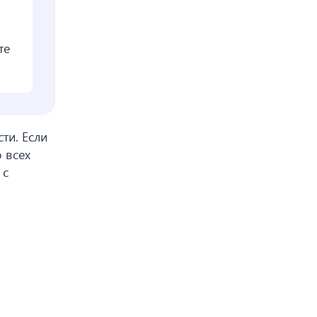
те
ти. Если
 всех
 с