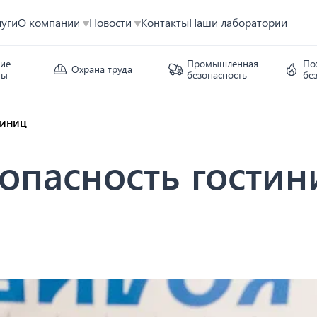
луги
О компании
Новости
Контакты
Наши лаборатории
кие
Промышленная
По
Охрана труда
ты
безопасность
бе
тиниц
опасность гостин