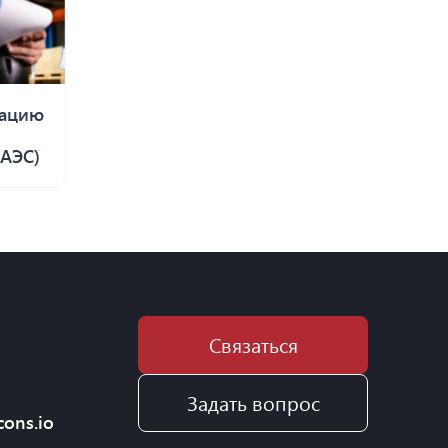
рацию
ЕАЭС)
Связаться
Задать вопрос
cons.io