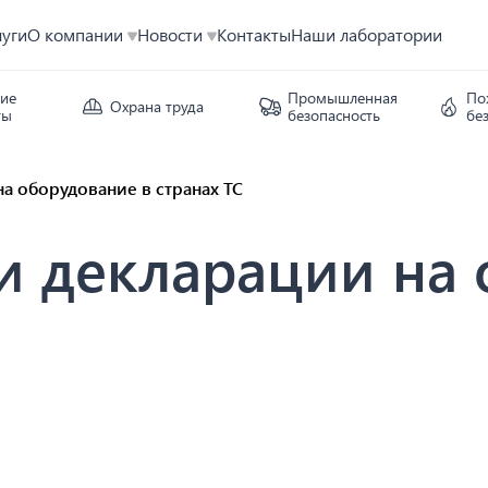
луги
О компании
Новости
Контакты
Наши лаборатории
кие
Промышленная
По
Охрана труда
ты
безопасность
бе
а оборудование в странах ТС
и декларации на