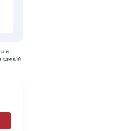
ны и
я единый