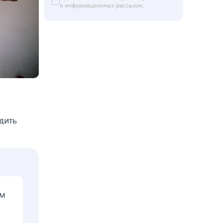
и информационных рассылок.
дить
ом