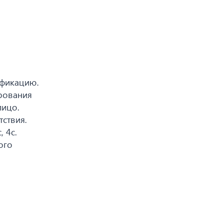
ификацию.
рования
лицо.
ствия.
 4с.
ого