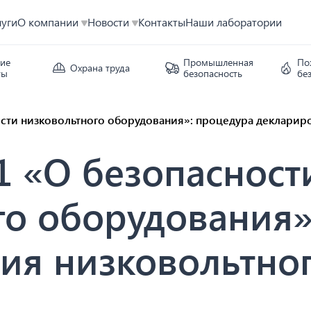
луги
О компании
Новости
Контакты
Наши лаборатории
кие
Промышленная
По
Охрана труда
ты
безопасность
бе
ости низковольтного оборудования»: процедура деклари
1 «О безопасност
го оборудования»
ия низковольтно