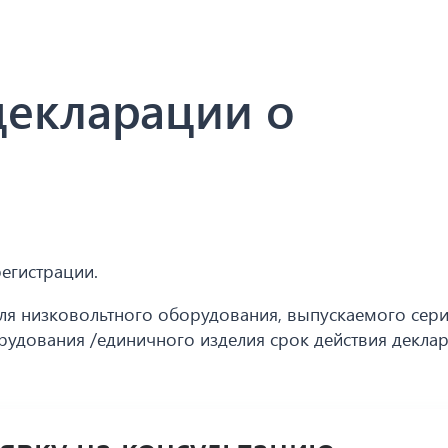
декларации о
регистрации.
для низковольтного оборудования, выпускаемого сер
орудования /единичного изделия срок действия декла
аявку на консультацию