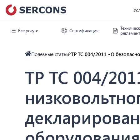
Ус
Техничес
Все услуги
Сертификация
регламен
Полезные статьи
ТР ТС 004/2011 «О безопасн
ТР ТС 004/201
низковольтно
декларирован
оборудования