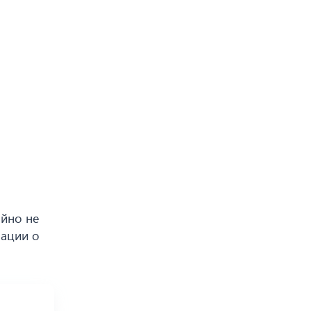
ийно не
рации о