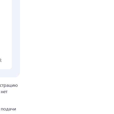
;
истрацию
 нет
 подачи