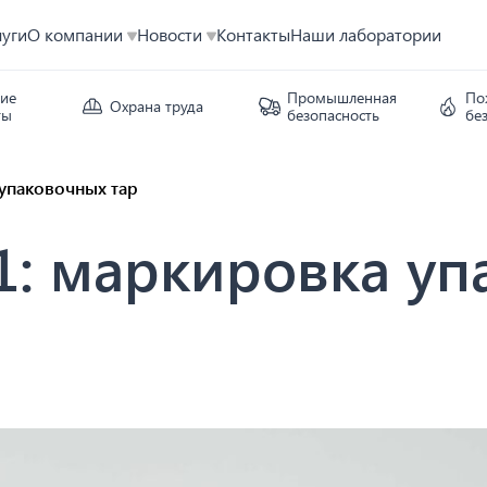
луги
О компании
Новости
Контакты
Наши лаборатории
кие
Промышленная
По
Охрана труда
ты
безопасность
бе
 упаковочных тар
1: маркировка уп