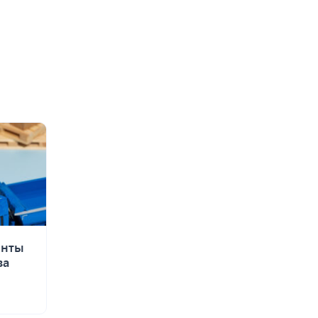
енты
за