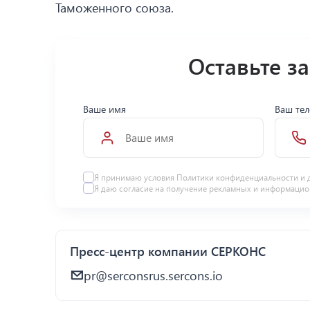
Таможенного союза.
Оставьте з
Ваше имя
Ваш те
Я принимаю условия Политики конфиденциальности и 
Я даю
согласие
на получение рекламных и информацио
Пресс-центр компании СЕРКОНС
pr@serconsrus.sercons.io