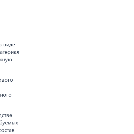
в виде
атериал
ужную
ового
чного
дстве
ебуемых
состав