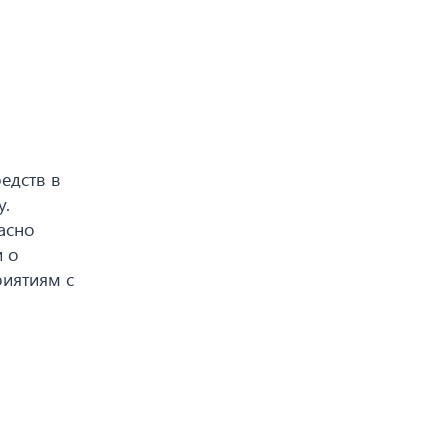
едств в
у.
асно
и о
риятиям с