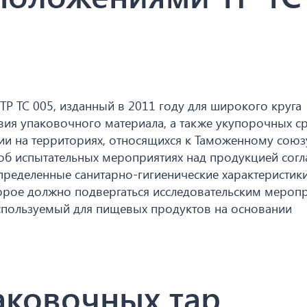
Р ТС 005, изданный в 2011 году для широкого круга
вия упаковочного материала, а также укупорочных ср
ции на территориях, относящихся к Таможенному союз
об испытательных мероприятиях над продукцией согл
еделенные санитарно-гигиенические характеристик
орое должно подвергаться исследовательским мероп
спользуемый для пищевых продуктов на основании
аковочных тар