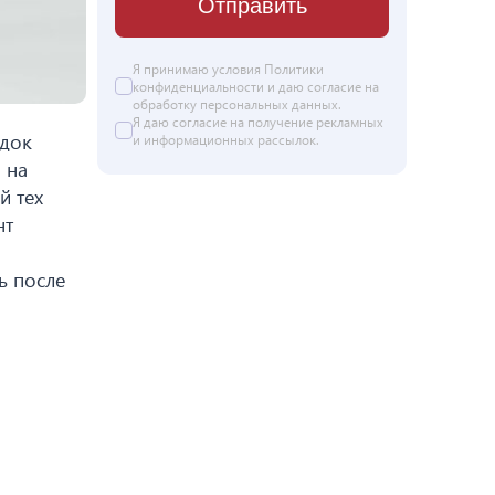
Отправить
Я принимаю условия Политики
конфиденциальности и даю согласие на
обработку персональных данных
.
Я даю
согласие
на получение рекламных
ядок
и информационных рассылок.
 на
й тех
нт
ь после