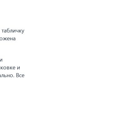
 табличку
ложена
и
аковке и
льно. Все