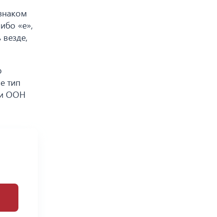
 знаком
ибо «е»,
 везде,
р
е тип
ми ООН