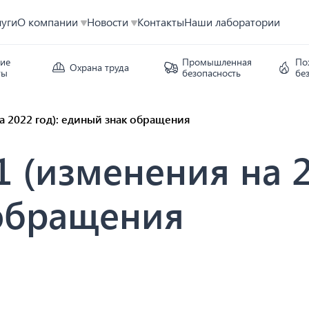
луги
О компании
Новости
Контакты
Наши лаборатории
кие
Промышленная
По
Охрана труда
ты
безопасность
бе
а 2022 год): единый знак обращения
1 (изменения на 2
обращения