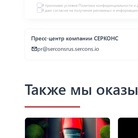
Я принимаю условия Политики конфиденциальности и 
Я даю
согласие
на получение рекламных и информацио
Пресс-центр компании СЕРКОНС
pr@serconsrus.sercons.io
Также мы оказы