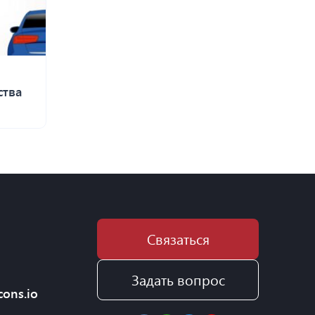
ства
Связаться
Задать вопрос
cons.io