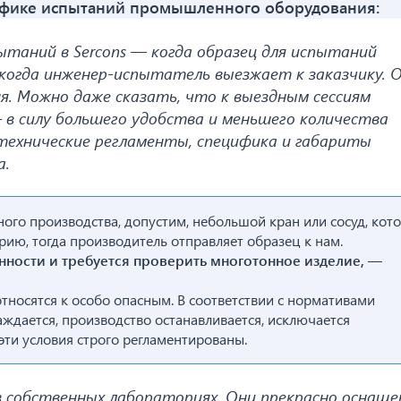
ифике испытаний промышленного оборудования:
ытаний в Sercons — когда образец для испытаний
когда инженер-испытатель выезжает к заказчику. 
ня. Можно даже сказать, что к выездным сессиям
 в силу большего удобства и меньшего количества
технические регламенты, специфика и габариты
а.
го производства, допустим, небольшой кран или сосуд, кот
рию, тогда производитель отправляет образец к нам.
нности и требуется проверить многотонное изделие, —
тносятся к особо опасным. В соответствии с нормативами
ждается, производство останавливается, исключается
 эти условия строго регламентированы.
в собственных лабораториях. Они прекрасно оснащ