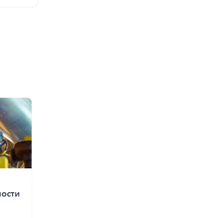
ности