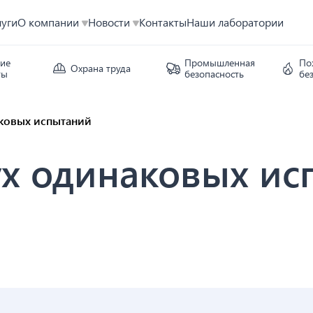
луги
О компании
Новости
Контакты
Наши лаборатории
кие
Промышленная
По
Охрана труда
ты
безопасность
бе
аковых испытаний
ух одинаковых ис