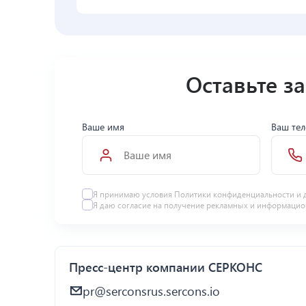
Оставьте з
Ваше имя
Ваш те
Я принимаю условия Политики конфиденциальности и 
Я даю
согласие
на получение рекламных и информацио
Пресс-центр компании СЕРКОНС
pr@serconsrus.sercons.io