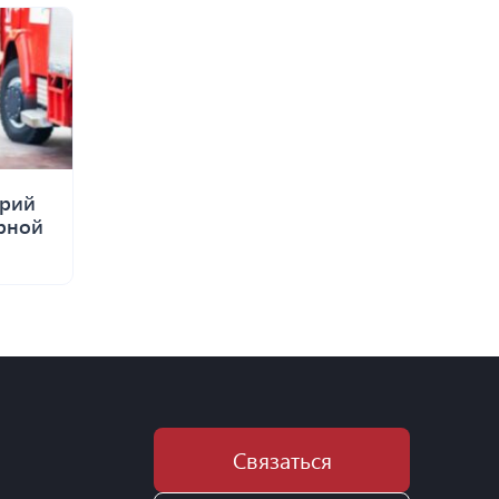
орий
рной
Связаться