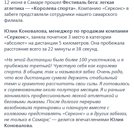
12 июня в Самаре прошел
Фестиваль бега: легкая
атлетика — «Королева спорта».
Компанию «Серконс» в
забеге представляли сотрудники нашего самарского
филиала.
Юлия Коновалова, менеджер по продажам компании
«Серконс»,
заняла почетное 3 место в категории
«абсолют» на дистанции 5 километров. Она пробежала
расстояние всего за 22 минуты и 38 секунд.
«На этой дистанции было более 100 участников, и я
прибежала третьей! Чувствую себя как королева
спорта. В общем, так и назывался забег. Очень рада,
что всю дистанцию сумела держать стабильный
темп и грамотно рассчитать свои силы. Я г
отовилась
к соревнованиям около полутора месяцев. Я и раньше
занималась профессионально легкой атлетикой и
беговыми лыжами. После долгого перерыва
возобновила тренировки и планирую вместе с
коллегами представлять «Серконс» и в других забегах,
не только в Самаре,”
— делится впечатлениями
Юлия
Коновалова.