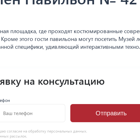
льная площадка, где проходят костюмированные совр
Кроме этого гости павильона могут посетить Музей 
анной специфики, удивляющий интерактивными техн
аявку на консультацию
лефон
Отправить
даю согласие на
обработку персональных данных
.
нных рассылок.