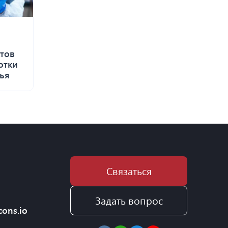
тов
отки
ья
Связаться
Задать вопрос
cons.io