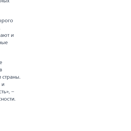
жных
орого
,
пают и
ные
е
в
 страны.
 и
ть», –
ности.