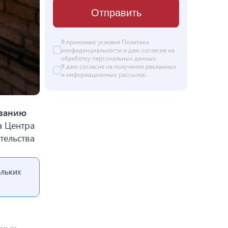
Отправить
Я принимаю условия Политики
конфиденциальности и даю согласие на
обработку персональных данных
.
Я даю
согласие
на получение рекламных
и информационных рассылок.
ванию
а Центра
тельства
ольких