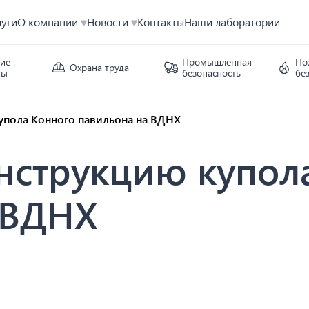
луги
О компании
Новости
Контакты
Наши лаборатории
кие
Промышленная
По
Охрана труда
ты
безопасность
бе
упола Конного павильона на ВДНХ
нструкцию купол
 ВДНХ