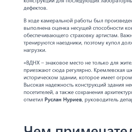
конструкций для последующих лабораторны
дефектов.
В ходе камеральной работы был произведен
выполнена оценка несущей способности кон
обеспечивающего страховку артистам. Важн
тренируются наездники, поэтому купол до
нагрузки.
«ВДНХ – знаковое место не только для жит
приезжают сюда регулярно. Кремлевская шк
историческом здании, которое имеет огромн
Высокая надежность конструкций здания не
посетителей, а также сохранения архитектурн
отметил
Руслан Нуриев
, руководитель деп
Чем примечате