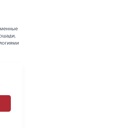
еменные
лошади,
ологиями