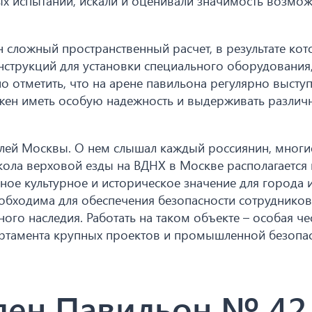
х испытаний, искали и оценивали значимость возмо
 сложный пространственный расчет, в результате кот
струкций для установки специального оборудования
о отметить, что на арене павильона регулярно высту
лжен иметь особую надежность и выдерживать различ
елей Москвы. О нем слышал каждый россиянин, многи
ола верховой езды на ВДНХ в Москве располагается 
ое культурное и историческое значение для города и
обходима для обеспечения безопасности сотрудников
ого наследия. Работать на таком объекте – особая чес
артамента крупных проектов и промышленной безопас
лен Павильон № 42