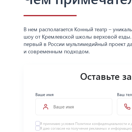
В нем располагается Конный театр – уника
шоу от Кремлевской школы верховой езды. 
первый в России мультимедийный проект д
и современным подходом.
Оставьте з
Ваше имя
Ваш те
Я принимаю условия Политики конфиденциальности и 
Я даю
согласие
на получение рекламных и информацио