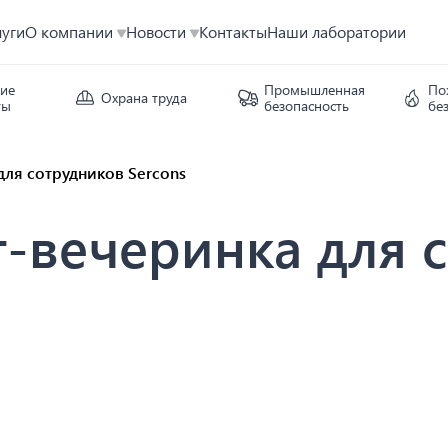
луги
О компании
Новости
Контакты
Наши лаборатории
кие
Промышленная
По
Охрана труда
ты
безопасность
бе
для сотрудников Sercons
т-вечеринка для 