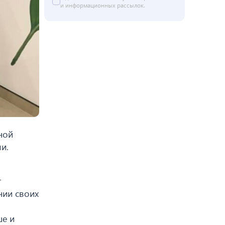
и информационных рассылок.
ной
и.
т
нии своих
ше и