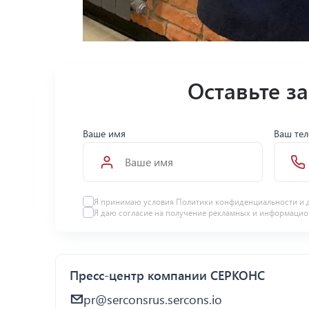
Оставьте з
Ваше имя
Ваш те
Я принимаю условия Политики конфиденциальности и 
Я даю
согласие
на получение рекламных и информацио
Пресс-центр компании СЕРКОНС
pr@serconsrus.sercons.io