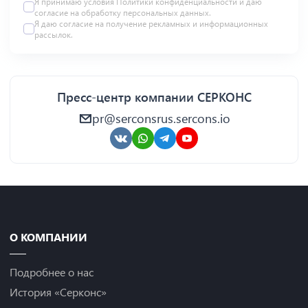
Я принимаю условия Политики конфиденциальности и даю
согласие на
обработку персональных данных
.
Я даю
согласие
на получение рекламных и информационных
рассылок.
Пресс-центр компании СЕРКОНС
pr@serconsrus.sercons.io
О КОМПАНИИ
Подробнее о нас
История «Серконс»