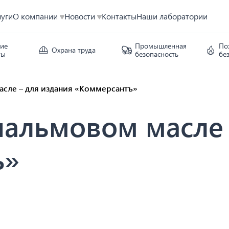
луги
О компании
Новости
Контакты
Наши лаборатории
кие
Промышленная
По
Охрана труда
ты
безопасность
бе
асле – для издания «Коммерсантъ»
пальмовом масле 
ъ»