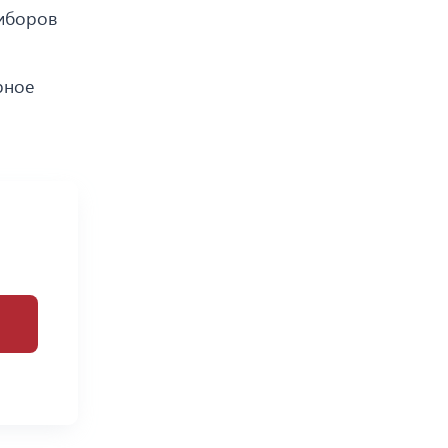
риборов
рное