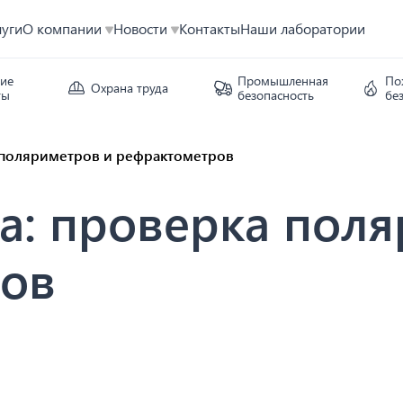
луги
О компании
Новости
Контакты
Наши лаборатории
кие
Промышленная
По
Охрана труда
ты
безопасность
бе
а поляриметров и рефрактометров
та: проверка пол
ров