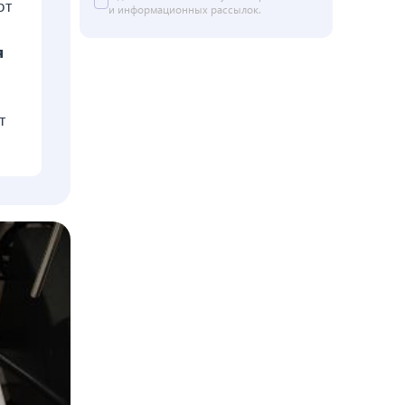
рт
и информационных рассылок.
я
т