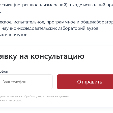
истики (погрешность измерений) в ходе испытаний п
.
ческое, испытательное, программное и общелаборато
научно-исследовательских лабораторий вузов,
х институтов.
аявку на консультацию
лефон
Отправить
даю согласие на
обработку персональных данных
.
нных рассылок.