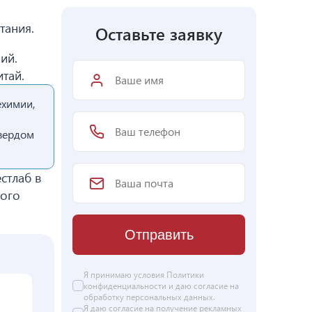
тания.
Оставьте заявку
ий.
тай.
ехимии,
твердом
стлаб в
кого
Отправить
Я принимаю условия Политики
конфиденциальности и даю согласие на
обработку персональных данных
.
Я даю
согласие
на получение рекламных