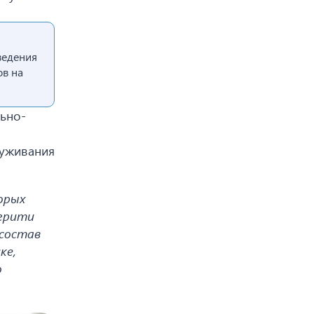
ведения
ов на
ьно-
луживания
орых
егрити
 состав
ке,
о