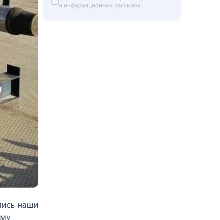
и информационных рассылок.
лись наши
ому