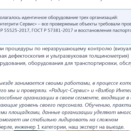
олагалось идентичное оборудование трех организаций:
нтегрити Сервис» – все проверяемые объекты требовали про
 Р 55525-2017, ГОСТ Р 57381-2017 и восстановления паспорт
или процедуры по неразрушающему контролю (визуал
ая дефектоскопия и ультразвуковая толщинометрия)
рудования, оборудования для транспортировки, обс
ыезде занимается своими работами, в процессе кот
его мы и проверяли. «Радиус-Сервис» и «Вэлбор Инт
особные организации в своем сегменте, входящие в
ющие уровень своего персонала. Обучению, практи
ыми площадками, данные организации уделяют мног
помогает им стабильно лидировать на сложном
берле, инженер 1 категории, наш эксперт на выезде.