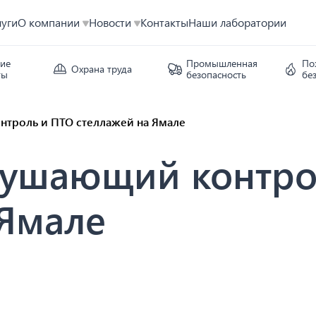
луги
О компании
Новости
Контакты
Наши лаборатории
кие
Промышленная
По
Охрана труда
ты
безопасность
бе
нтроль и ПТО стеллажей на Ямале
рушающий контро
 Ямале