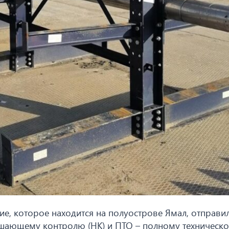
е, которое находится на полуострове Ямал, отправи
ушающему контролю (НК) и ПТО – полному техническ