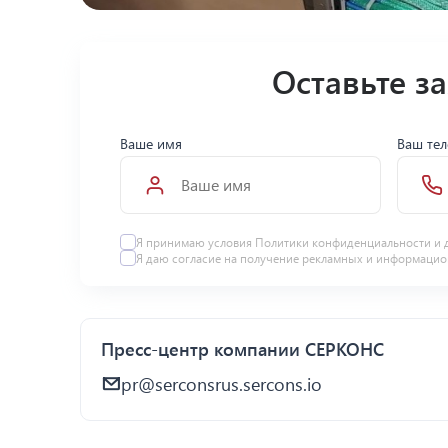
Оставьте з
Ваше имя
Ваш те
Я принимаю условия Политики конфиденциальности и 
Я даю
согласие
на получение рекламных и информацио
Пресс-центр компании СЕРКОНС
pr@serconsrus.sercons.io