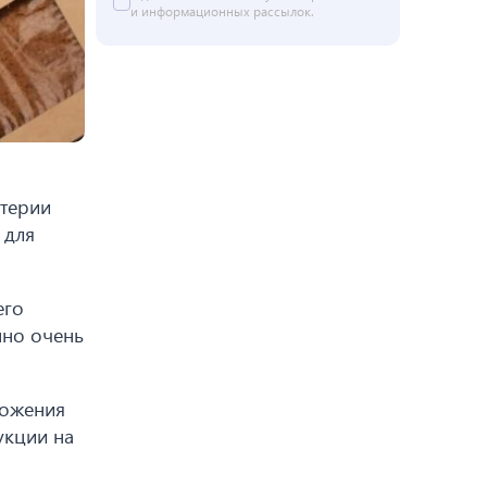
и информационных рассылок.
итерии
 для
его
нно очень
ложения
укции на