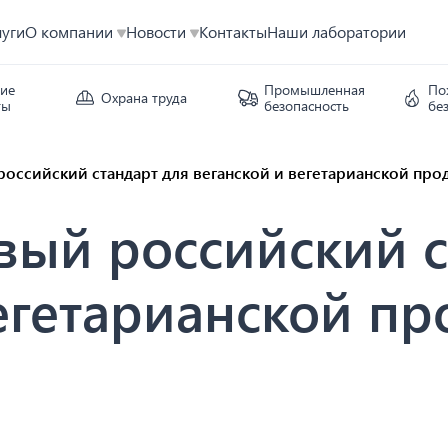
луги
О компании
Новости
Контакты
Наши лаборатории
кие
Промышленная
По
Охрана труда
ты
безопасность
бе
оссийский стандарт для веганской и вегетарианской про
вый российский с
егетарианской п