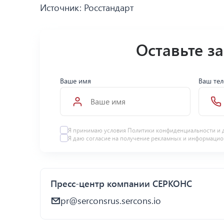
Источник: Росстандарт
Оставьте з
Ваше имя
Ваш те
Я принимаю условия Политики конфиденциальности и 
Я даю
согласие
на получение рекламных и информацио
Пресс-центр компании СЕРКОНС
pr@serconsrus.sercons.io