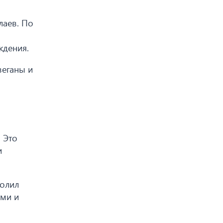
лаев. По
ждения.
веганы и
 Это
и
волил
ами и