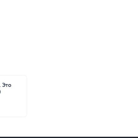
 Это
)