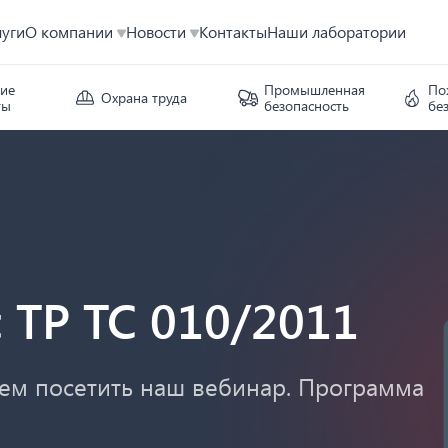
луги
О компании
Новости
Контакты
Наши лаборатории
кие
Промышленная
По
Охрана труда
ты
безопасность
бе
 ТР ТС 010/2011
ем посетить наш вебинар. Программа