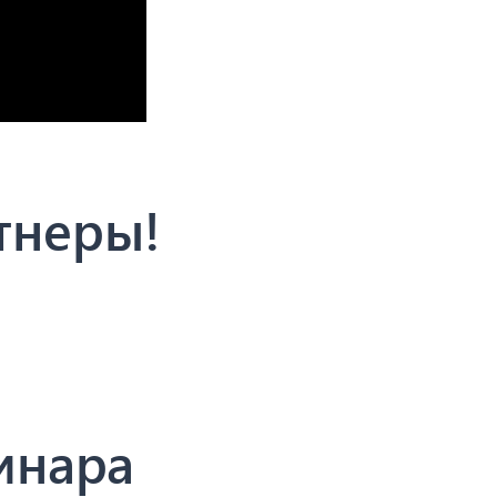
тнеры!
инара