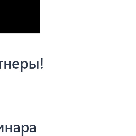
тнеры!
инара