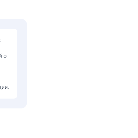
в
й о
ции.