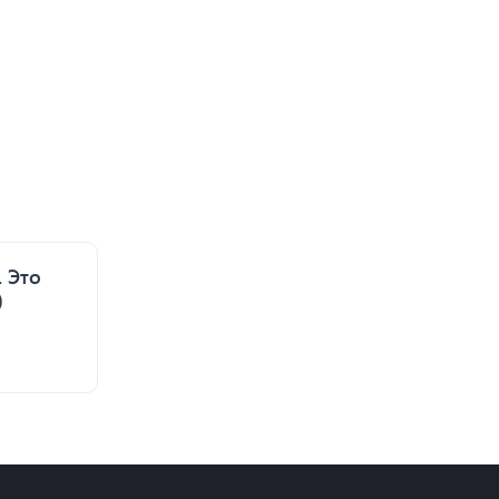
 Это
)