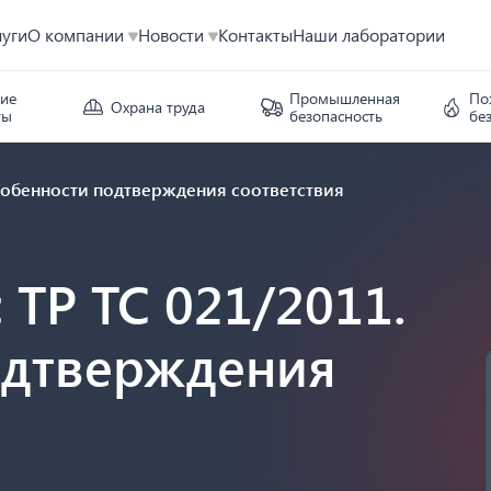
луги
О компании
Новости
Контакты
Наши лаборатории
кие
Промышленная
По
Охрана труда
ты
безопасность
бе
Особенности подтверждения соответствия
 ТР ТС 021/2011.
одтверждения